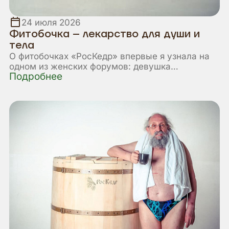
24 июля 2026
Фитобочка – лекарство для души и
тела
О фитобочках «РосКедр» впервые я узнала на
одном из женских форумов: девушка
Подробнее
расхваливала это очень необычное для меня
изобретение, утверждая, что оно помогло ей
избавиться от многих проблем со здоровьем и
повысить общий тонус организма