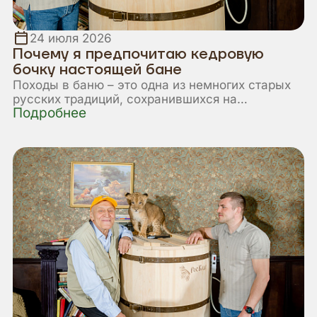
24 июля 2026
Почему я предпочитаю кедровую
бочку настоящей бане
Походы в баню – это одна из немногих старых
русских традиций, сохранившихся на
Подробнее
сегодняшний день. При этом, если подумать, то
в баню многие современные люди ходят даже
не столько для того, чтобы попариться, сколько
для того, чтобы пообщаться в неформальной
обстановке.