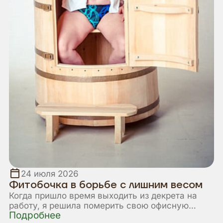
24 июля 2026
Фитобочка в борьбе с лишним весом
Когда пришло время выходить из декрета на
работу, я решила померить свою офисную
Подробнее
одежду. И была неприятно удивлена: юбка не