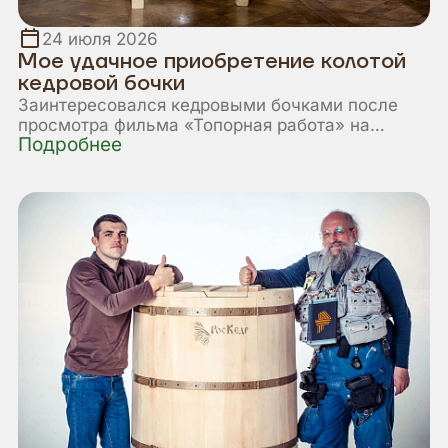
24 июля 2026
Мое удачное приобретение колотой
кедровой бочки
Заинтересовался кедровыми бочками после
просмотра фильма «Топорная работа» на
Подробнее
Ютубе. Был очень удивлен, что фитобочки
РосКедр изготавливаются в далекой сибирской
глубинке потомственными бондарями,
сохранившими традиционные технологии
изготовления бочек.