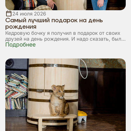
24 июля 2026
Самый лучший подарок на день
рождения
Кедровую бочку я получил в подарок от своих
друзей на день рождения. И надо сказать, был
Подробнее
очень удивлен, т. к. до этого никогда не
пользовался фитобочкой и даже не
задумывался о ее приобретении.