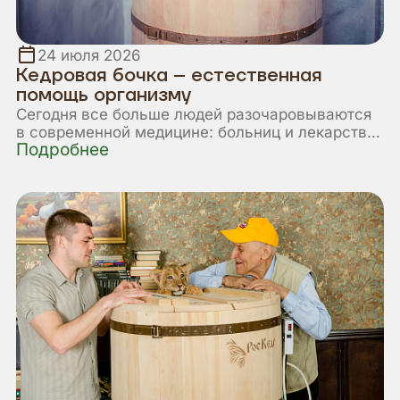
24 июля 2026
Кедровая бочка – естественная
помощь организму
Сегодня все больше людей разочаровываются
в современной медицине: больниц и лекарств
Подробнее
становится все больше, а количество здоровых
людей все уменьшается. Вот и я однажды
поняла, что от посещения врачей и дорогих
лекарств здоровья у меня не прибавляется...