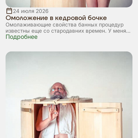
24 июля 2026
Омоложение в кедровой бочке
Омолаживающие свойства банных процедур
известны еще со стародавних времен. У меня
Подробнее
перед глазами был живой пример – моя
бабушка. Она всю жизнь жила в деревне и
парилась в своей бане каждую неделю.
Выглядела она всегда хорошо, гораздо моложе
своих городских ровесниц.