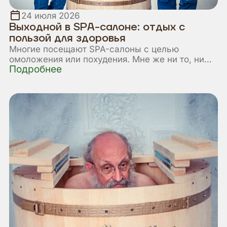
24 июля 2026
Выходной в SPA-салоне: отдых с
пользой для здоровья
Многие посещают SPA-салоны с целью
омоложения или похудения. Мне же ни то, ни
Подробнее
другое не нужно. Я просто люблю ходить в SPA
на свои любимые процедуры. Для меня
посещение SPA-салона – это лучший способ
провести выходной день, ведь здесь можно
уединиться и расслабиться, как нигде больше.