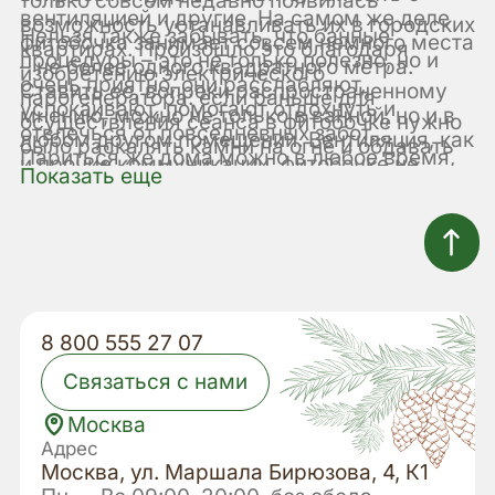
вентиляцией и другие. На самом же деле
возможность устанавливать их в городских
Нельзя также забывать, что банные
фитобочка занимает совсем немного места
квартирах. Произошло это благодаря
процедуры – это не только полезно, но и
– не более одного квадратного метра.
изобретению электрического
очень приятно, они расслабляют,
Ставить ее, вопреки распространенному
парогенератора: если раньше для
успокаивают, помогают отдохнуть и
мнению, можно не только в ванной, но и в
осуществления сеанса в фитобочке нужно
отвлечься от повседневных забот.
любом другом помещении. Вентиляция, как
было раскалять камни на огне и обдавать
Париться же дома можно в любое время,
и прочие коммуникации, фитобочке не
их водой, то теперь все, что нужно сделать:
Показать еще
когда только захочется, не подстраиваясь
требуется. Качественная кедровая бочка
включить парогенератор в розетку и
под расписание SPA-салона или
абсолютно герметична и не позволит пару
дождаться, когда вода в нем закипит –
общественной бани. И только дома сразу
выйти за пределы парной и как-то
легко, удобно и безопасно. Пользоваться
после процедуры вы можете отправиться
негативно повлиять на мебель или отделку
такой баней проще простого. Но все же
спать, не тратя время и силы на дорогу.
в помещении. При этом по своему
встает вопрос: так ли нужна баня в
воздействию на организм сеансы в
городской квартире?
кедровой бочке полностью идентичны
8 800 555 27 07
парению в полноценной сауне: тело так же
Связаться с нами
хорошо потеет, вместе с потом выходят
шлаки, токсины и лишняя влага,
Москва
стимулируется кровообращение, что
Адрес
благотворно сказывается на общем
Москва, ул. Маршала Бирюзова, 4, К1
самочувствии. Регулярные банные