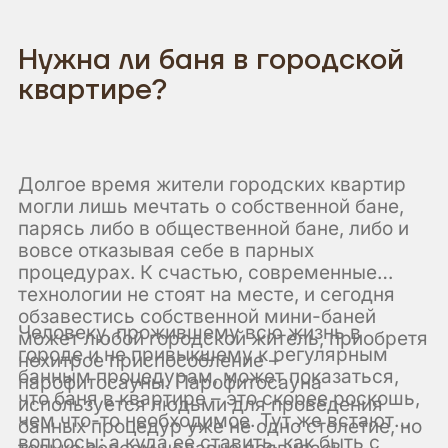
Нужна ли баня в городской
квартире?
Долгое время жители городских квартир
могли лишь мечтать о собственной бане,
парясь либо в общественной бане, либо и
вовсе отказывая себе в парных
процедурах. К счастью, современные
технологии не стоят на месте, и сегодня
обзавестись собственной мини-баней
Человеку, прожившему всю жизнь в
может любой городской житель, приобретя
городе и не привыкшему к регулярным
нехитрое приспособление –
банным процедурам, может показаться,
парофитосауны. Парофитосауна
что баня в квартире – это скорее роскошь,
используется людьми для проведения
чем что-то необходимое. Тут же встают
банных процедур уже не одно столетие, но
вопросы: а куда ее ставить, как быть с
только совсем недавно появилась