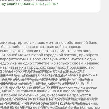
отку своих персональных данных
ких квартир могли лишь мечтать о собственной бане,
бане, либо и вовсе отказывая себе в парных
ременные технологии не стоят на месте, и сегодня
ини-баней может любой городской житель, приобретя
 парофитосауны. Парофитосауна используется людьми
едур уже не одно столетие, но только совсем недавно
навливать их в городских квартирах. Произошло это
жизнь в городе и не привыкшему к регулярным
трического парогенератора: если раньше для
казаться, что баня в квартире – это скорее роскошь,
обочке нужно было раскалять камни на огне и
 же встают вопросы: а куда ее ставить, как быть с
ь все, что нужно сделать: включить парогенератор в
амом же деле фитобочка занимает совсем немного
ода в нем закипит – легко, удобно и безопасно.
дратного метра. Ставить ее, вопреки
още простого. Но все же встает вопрос: так ли нужна
можно не только в ванной, но и в любом другом
 и прочие коммуникации, фитобочке не требуется.
банные процедуры – это не только полезно, но и очень
а абсолютно герметична и не позволит пару выйти за
спокаивают, помогают отдохнуть и отвлечься от
гативно повлиять на мебель или отделку в помещении.
ся же дома можно в любое время, когда только
твию на организм сеансы в кедровой бочке полностью