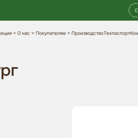
С
укция
О нас
Покупателям
Производство
Техпаспорт
Кон
рг