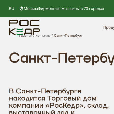
RU
Москва
Фирменные магазины в 73 городах
Прод
Главная
Контакты
Санкт-Петербург
Санкт-Петербу
В Санкт-Петербурге
находится Торговый дом
компании «РосКедр», склад,
выставочный зал и