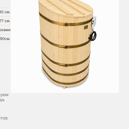
30 см.
77 см.
орками
90см.
зуем
щь
отов