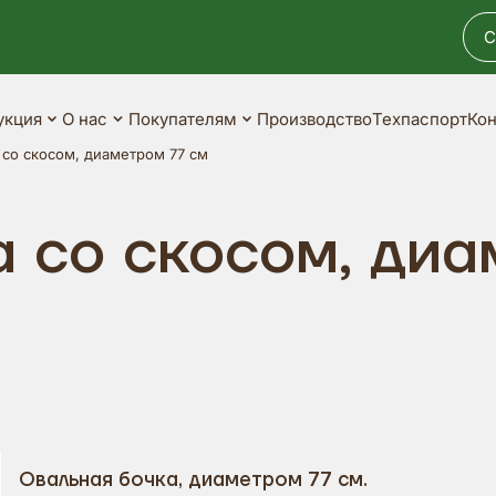
С
укция
О нас
Покупателям
Производство
Техпаспорт
Кон
 со скосом, диаметром 77 см
 со скосом, диа
Овальная бочка, диаметром 77 см.