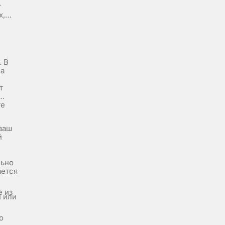
т
х,
. В
ма
т
те
и
ваш
й
льно
ается
е из
й или
о