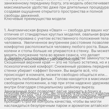
заниженному переднему борту, эта модель обеспечивае
максимальное удобство даже при длительных процедура
создавая ощущение открытого пространства и полной
свободы движений.
Ключевые преимущества модели
1. Анатомическая форма «Овал» — свобода для ваших ног
отличие от стандартных круглых моделей, овальная фор
спроектирована с учетом естественного положения тела
человека. Увеличенное внутреннее расстояние позволяе
комфортно расположиться человеку любого роста. Ваши
колени и стопы больше не упираются в стенку. Вы може
менять положение тела во время сеанса, что делает
2. Дизайн «Со скосом» — забудьте о чувстве замкнутост
процедуру максимально расслабляющей.
Скошенный верхний край — это не только эстетика, но и 
психологический комфорт: Сниженный уровень передне
стенки убирает «эффект бочки». Вы видите всё, что
происходит в комнате, можете свободно общаться или
смотреть любимый фильм. Голова находится в максима
свободном положении, а пар при этом надежно удержив
внутри благодаря специальному шейному вырезу.
Заниженный борт позволяет легче заходить в бочку и
Покупая фитобочку у нас, вы получаете не просто издели
выходить из нее, что особенно важно для пожилых люде
дерева, а готовое решение для здоровья. Каждая бочка
в период реабилитации.
проходит строгий контроль качества, чтобы вы могли
наслаждаться безупречным паром и ароматом алтайског