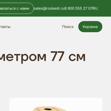
вязаться с нами
sales@roskedr.ru
8 800 555 27 07
RU
Поиск
Корзина
такты
метром 77 см